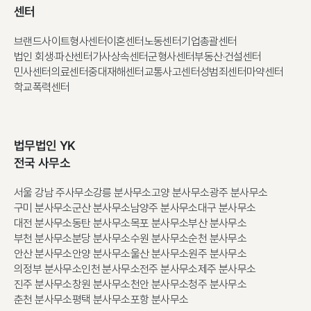
센터
브랜드사이트
형사센터
이혼센터
노동센터
기업총괄센터
법인 회생·파산센터
가사상속센터
군형사센터
부동산·건설센터
민사센터
의료센터
중대재해센터
교통사고센터
성범죄센터
마약센터
학교폭력센터
법무법인 YK
전국 사무소
서울 강남 주사무소
강릉 분사무소
고양 분사무소
광주 분사무소
구미 분사무소
군산 분사무소
남양주 분사무소
대구 분사무소
대전 분사무소
동탄 분사무소
목포 분사무소
부산 분사무소
부천 분사무소
분당 분사무소
수원 분사무소
순천 분사무소
안산 분사무소
안양 분사무소
울산 분사무소
원주 분사무소
의정부 분사무소
인천 분사무소
전주 분사무소
제주 분사무소
진주 분사무소
창원 분사무소
천안 분사무소
청주 분사무소
춘천 분사무소
평택 분사무소
포항 분사무소