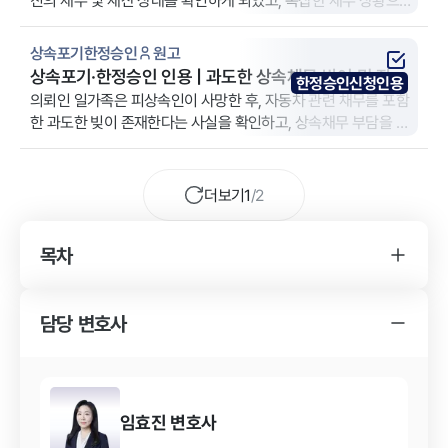
친의 채무 및 재산 상태를 확인하게 되었고, 복잡한 채무 상황으로
인해 상속인으로서의 법적 책임을 우려하여 법무법인 YK 전주 분
사무소에 방문하여 상담 및 사건을 의뢰하게 되었습니다.
상속포기한정승인
원고
상속포기·한정승인 인용 | 과도한 상속채무 방어 및 장례
한정승인신청인용
비 인출 소명
의뢰인 일가족은 피상속인이 사망한 후, 자동차 관련 채무를 포함
한 과도한 빚이 존재한다는 사실을 확인하고, 상속채무 부담을 피
하고자 법무법인 YK 서울 강남 주사무소에 방문하여 상속포기 및
한정승인 절차를 의뢰하셨습니다.
더보기
1
/
2
목차
YK 상속포기한정승인 사건 변호사를 찾게
된 경위
담당 변호사
상속포기한정승인 사건의 소송 결과
YK 상속포기한정승인 사건 변호사의 조력
내용
임효진
변호사