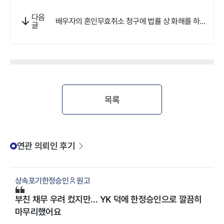
다음
배우자의 혼인무효취소 청구에 법률 상 화해를 하게
글
되었습니다
목록
연관 의뢰인 후기
상속포기한정승인
원고
부친 채무 우려 컸지만… YK 덕에 한정승인으로 깔끔히
마무리했어요