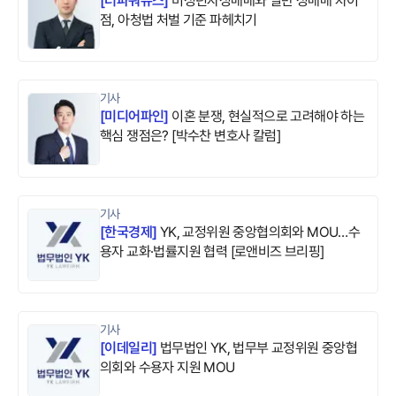
[
더파워뉴스
]
미성년자성매매와 일반 성매매 차이
점, 아청법 처벌 기준 파헤치기
기사
[
미디어파인
]
이혼 분쟁, 현실적으로 고려해야 하는
핵심 쟁점은? [박수찬 변호사 칼럼]
기사
[
한국경제
]
YK, 교정위원 중앙협의회와 MOU…수
용자 교화·법률지원 협력 [로앤비즈 브리핑]
기사
[
이데일리
]
법무법인 YK, 법무부 교정위원 중앙협
의회와 수용자 지원 MOU