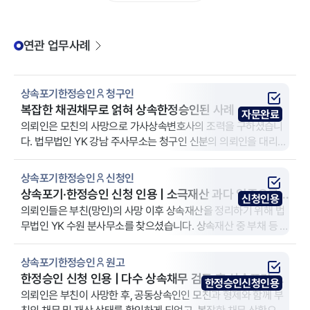
연관 업무사례
상속포기한정승인
청구인
복잡한 채권채무로 얽혀 상속한정승인된 사례
자문완료
의뢰인은 모친의 사망으로 가사상속변호사의 조력을 구하셨습니
다. 법무법인 YK 강남 주사무소는 청구인 신분의 의뢰인을 대리했
습니다.
상속포기한정승인
신청인
상속포기·한정승인 신청 인용 | 소극재산 과다 입증으로
신청인용
상속채무 면책 완료
의뢰인들은 부친(망인)의 사망 이후 상속재산을 정리하기 위해 법
무법인 YK 수원 분사무소를 찾으셨습니다. 상속재산 중 부채 등 소
극재산이 많고, 상속인도 여러 명인 복잡한 상황에서 상속인들 각
각의 이해관계를 반영한 맞춤형 대응이 필요하였습니다.
상속포기한정승인
원고
한정승인 신청 인용 | 다수 상속채무 검토 후 상속포기 병
한정승인신청인용
행 진행
의뢰인은 부친이 사망한 후, 공동상속인인 모친과 형제와 함께 부