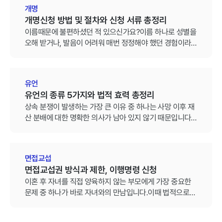
갈리면, 법적 근거 없이 원만한 상속재산분할 협의에 도달
개명
하기 어렵습니다. 잘못 처리하면 가족 간 상속 분쟁으로 이
개명신청 방법 및 절차와 신청 서류 총정리
어질 수 있으므로, 상속재산분할 방법과 법적 절차를 정확
이름때문에 불편하셨던 적 있으신가요?이름 하나로 성별을
히 이해하는 것이 중요합니다.
오해 받거나, 발음이 어려워 매번 정정해야 했던 경험이라
면 개명을 진지하게 고려해볼 수 있습니다.
유언
유언의 종류 5가지와 법적 효력 총정리
상속 분쟁이 발생하는 가장 큰 이유 중 하나는 사망 이후 재
산 분배에 대한 명확한 의사가 남아 있지 않기 때문입니다.
이러한 상황을 예방하기 위한 가장 확실한 방법이 바로 유
언, 즉 유언장을 남기는 것입니다.
면접교섭
면접교섭권 방식과 제한, 이행명령 신청
이혼 후 자녀를 직접 양육하지 않는 부모에게 가장 중요한
문제 중 하나가 바로 자녀와의 만남입니다.이때 법적으로
인정되는 권리가 바로 면접교섭권입니다.