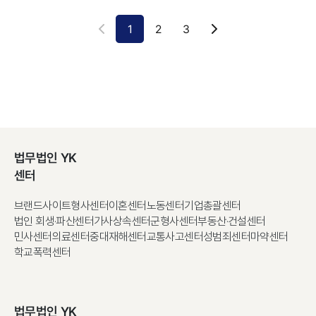
1
2
3
법무법인 YK
센터
브랜드사이트
형사센터
이혼센터
노동센터
기업총괄센터
법인 회생·파산센터
가사상속센터
군형사센터
부동산·건설센터
민사센터
의료센터
중대재해센터
교통사고센터
성범죄센터
마약센터
학교폭력센터
법무법인 YK