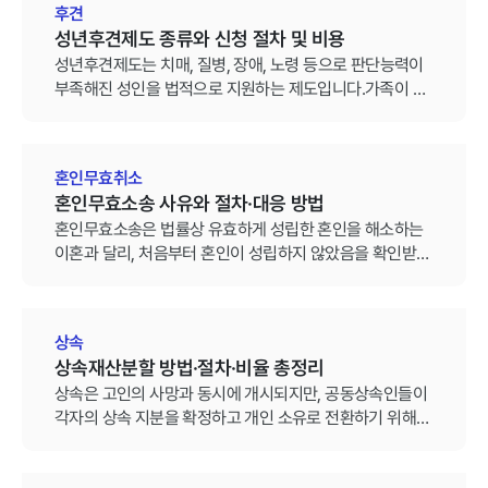
후견
수 있습니다.
성년후견제도 종류와 신청 절차 및 비용
성년후견제도는 치매, 질병, 장애, 노령 등으로 판단능력이
부족해진 성인을 법적으로 지원하는 제도입니다.가족이 병
원비, 예금 인출, 보험금 청구, 요양시설 계약 등을 대신 처
리해야 하는 상황이라면 성년후견인제도 신청을 검토할 수
있습니다.
혼인무효취소
혼인무효소송 사유와 절차·대응 방법
혼인무효소송은 법률상 유효하게 성립한 혼인을 해소하는
이혼과 달리, 처음부터 혼인이 성립하지 않았음을 확인받기
위해 제기하는 소송입니다.혼인무효가 인정되면 가족관계
등록부(가족관계증명서)에서 해당 혼인 사실이 말소되기 때
문에 엄격한 기준에 따라 심리·판단합니다.
상속
상속재산분할 방법·절차·비율 총정리
상속은 고인의 사망과 동시에 개시되지만, 공동상속인들이
각자의 상속 지분을 확정하고 개인 소유로 전환하기 위해서
는 반드시 상속재산분할 절차를 거쳐야 합니다.특히 상속인
간 기여분 인정, 생전 증여(특별수익) 문제를 두고 의견이 엇