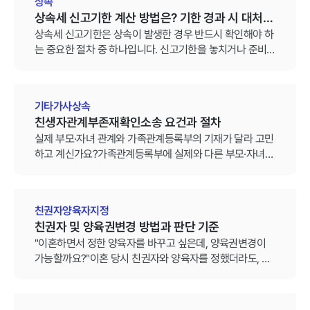
상속
상속세 신고기한 계산 방법은? 기한 경과 시 대처
방법
상속세 신고기한은 상속이 발생한 경우 반드시 확인해야 하
는 중요한 절차 중 하나입니다. 신고기한을 놓치거나 준비
가 부족한 경우 예상하지 못한 세금 부담으로 이어질 수 있
어 사전에 관련 내용을 확인하는 것이 필요합니다.특히 상
속재산의 종류와 상속인의 상황에 따라 준비해야 할 사항이
기타가사상속
달라질 수 있으므로 정확한 기준을 알아두는 것이 중요합니
친생자관계부존재확인소송 요건과 절차
다.
실제 부모·자녀 관계와 가족관계등록부의 기재가 달라 고민
하고 계신가요?가족관계등록부에 실제와 다른 부모·자녀
관계가 기재돼 있으면 상속권이나 부양의무, 신분관계를 정
리하는 과정에서 분쟁이 발생할 수 있습니다. 이때 법원에
친생관계가 존재하지 않는다는 확인을 구하는 절차가 친생
친권자양육자지정
자관계부존재확인소송입니다.
친권자 및 양육권변경 방법과 판단 기준
"이혼하면서 정한 양육자를 바꾸고 싶은데, 양육권변경이
가능할까요?"이혼 당시 친권자와 양육자를 정했더라도, 이
후 자녀의 양육 환경이 달라졌다면 친권자·양육자를 변경할
수 있습니다. 다만 단순한 불만만으로는 인정되지 않고, 변
경이 자녀의 복리에 더 부합하는지가 핵심 기준이 됩니다.