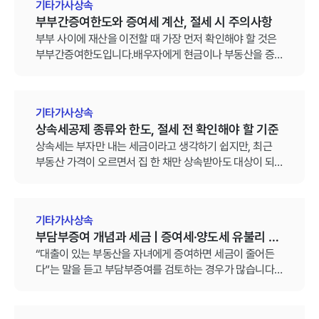
기타가사상속
부부간증여한도와 증여세 계산, 절세 시 주의사항
부부 사이에 재산을 이전할 때 가장 먼저 확인해야 할 것은
부부간증여한도입니다.배우자에게 현금이나 부동산을 증
여하는 경우, 일정 금액까지는 증여재산공제를 받을 수 있
지만 한도를 넘는 금액은 증여세 과세 대상이 됩니다.
기타가사상속
상속세공제 종류와 한도, 절세 전 확인해야 할 기준
상속세는 부자만 내는 세금이라고 생각하기 쉽지만, 최근
부동산 가격이 오르면서 집 한 채만 상속받아도 대상이 되
는 경우가 늘었습니다. 그만큼 상속세공제를 얼마나 정확히
챙기느냐가 세금 액수를 좌우합니다.문제는 상속인 구성이
나 재산 형태에 따라 공제 종류와 한도가 달라진다는 점입
기타가사상속
니다. 배우자 유무, 동거주택 여부에 따라 공제금액이 수억
부담부증여 개념과 세금 | 증여세·양도세 유불리 판
원 차이 날 수 있습니다.
단 기준
“대출이 있는 부동산을 자녀에게 증여하면 세금이 줄어든
다”는 말을 듣고 부담부증여를 검토하는 경우가 많습니다.
실제로 부담부증여는 자녀가 채무를 함께 인수하는 만큼 증
여세 계산 대상이 줄어들 수 있습니다. 그러나 자녀가 인수
한 채무 부분은 부모에게 양도소득세가 발생하는 기준이 될