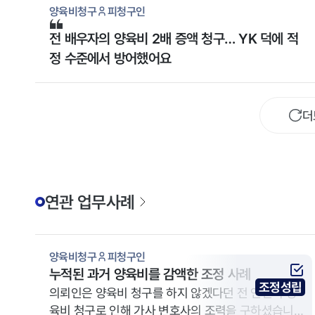
양육비청구
피청구인
전 배우자의 양육비 2배 증액 청구… YK 덕에 적
정 수준에서 방어했어요
더
연관 업무사례
양육비청구
피청구인
누적된 과거 양육비를 감액한 조정 사례
조정성립
의뢰인은 양육비 청구를 하지 않겠다던 전 연인의 양
육비 청구로 인해 가사 변호사의 조력을 구하셨습니