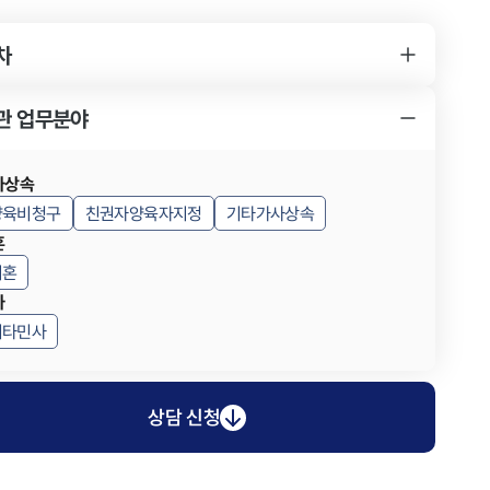
차
YK 양육비청구 사건 변호사를 찾게 된 경위
양육비청구 사건의 소송 결과
YK 양육비청구 사건 변호사의 조력 내용
관 업무분야
사상속
양육비청구
친권자양육자지정
기타가사상속
혼
이혼
사
기타민사
상담 신청