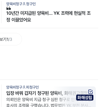
양육비청구
청구인
10년간 미지급된 양육비… YK 조력에 현실적 조
정 이끌었어요
보기
1
/
3
양육비청구
피청구인
입장 바꿔 갑자기 청구된 양육비, 화해권고결정으
화해성립
로 조력한 사례
의뢰인은 양육비 지급 청구 심판 청구로 인해 가사 변
호사의 조력을 구했습니다. 법무법인 YK 부천 분사무