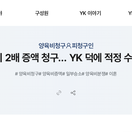
야
구성원
YK 이야기
Y
양육비청구
피청구인
 2배 증액 청구… YK 덕에 적정
#
양육비청구
#
양육비증액
#
일부승소
#
양육비분쟁
#
이혼